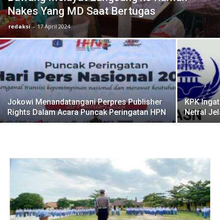
Nakes Yang MD Saat Bertugas
redaksi
-
17 April 2024
Jokowi Menandatangani Perpres Publisher
KPK Ingat
Rights Dalam Acara Puncak Peringatan HPN
Netral J