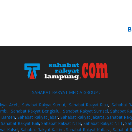
B
SAHABAT RAKYAT MEDIA GROUP :
kyat Aceh
,
Sahabat Rakyat Sumut
,
Sahabat Rakyat Riau
,
Sahabat R
ambi
,
Sahabat Rakyat Bengkulu
,
Sahabat Rakyat Sumsel
,
Sahabat Ra
t Banten
,
Sahabat Rakyat Jabar
,
Sahabat Rakyat Jakarta
,
Sahabat Raky
,
Sahabat Rakyat Bali
,
Sahabat Rakyat NTB
,
Sahabat Rakyat NTT
,
Sah
yat Kalsel
,
Sahabat Rakyat Kaltim
,
Sahabat Rakyat Kaltara
,
Sahabat R