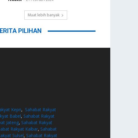
Muat lebih banyak
ERITA PILIHAN
akyat Kepri
,
Sahabat Rakyat
kyat Babel
,
Sahabat Rakyat
at Jateng
,
Sahabat Rakyat
abat Rakyat Kalbar
,
Sahabat
akyat Sulsel
,
Sahabat Rakyat