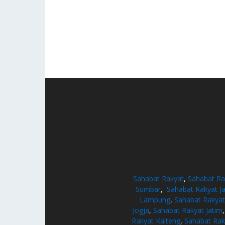
Sahabat Rakyat
,
Sahabat Ra
Sumbar
,
Sahabat Rakyat J
Lampung
,
Sahabat Rakya
Jogja
,
Sahabat Rakyat Jatim
Rakyat Kalteng
,
Sahabat Rak