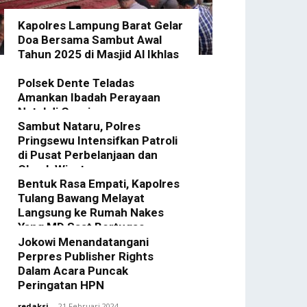
Kapolres Lampung Barat Gelar
Doa Bersama Sambut Awal
Tahun 2025 di Masjid Al Ikhlas
redaksi
-
2 Januari 2025
Polsek Dente Teladas
Amankan Ibadah Perayaan
Natal di Gereja
Sambut Nataru, Polres
redaksi
-
27 Desember 2024
Pringsewu Intensifkan Patroli
di Pusat Perbelanjaan dan
Obyek Wisata
Bentuk Rasa Empati, Kapolres
redaksi
-
23 Desember 2024
Tulang Bawang Melayat
Langsung ke Rumah Nakes
Yang MD Saat Bertugas
Jokowi Menandatangani
redaksi
-
17 April 2024
Perpres Publisher Rights
Dalam Acara Puncak
Peringatan HPN
redaksi
-
21 Februari 2024